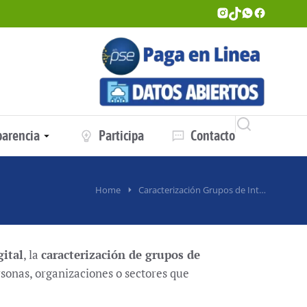
parencia
Participa
Contacto
Home
Caracterización Grupos de Int…
ital
, la
caracterización de grupos de
ersonas, organizaciones o sectores que