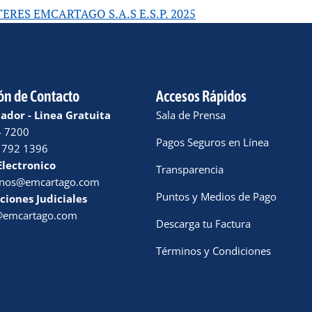
RES EMCARTAGO S.A.S E.S.P. 2025
ón de Contacto
Accesos Rápidos
dor - Linea Gratuita
Sala de Prensa
4 7200
Pagos Seguros en Línea
 792 1396
Electronico
Transparencia
enos@emcartago.com
Puntos y Medios de Pago
ciones Judiciales
a@emcartago.com
Descarga tu Factura
Términos y Condiciones