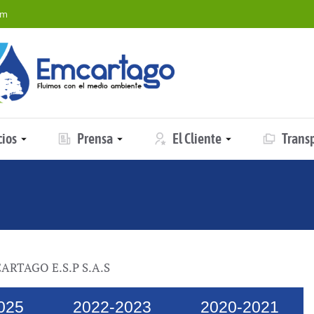
om
cios
Prensa
El Cliente
Trans
re:
MCARTAGO E.S.P S.A.S
025
2022-2023
2020-2021