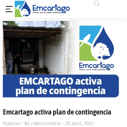
Emcartago activa plan de contingencia
Noticias
By
robertcandela
28 abril, 2025