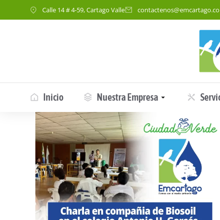
Calle 14 # 4-59, Cartago Valle
contactenos@emcartago.c
Inicio
Nuestra Empresa
Servi