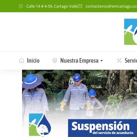
Calle 14 # 4-59, Cartago Valle
contactenos@emcartago.c
Inicio
Nuestra Empresa
Servi