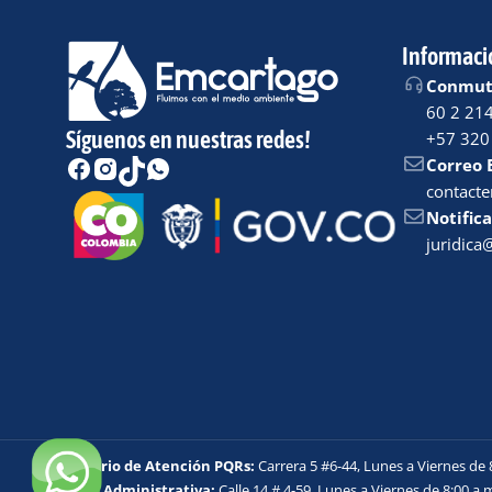
Informaci
Conmuta
60 2 21
Síguenos en nuestras redes!
+57 320
Correo 
contact
Notifica
juridic
Horario de Atención PQRs:
Carrera 5 #6-44, Lunes a Viernes de 
Sede Administrativa:
Calle 14 # 4-59, Lunes a Viernes de 8:00 a.m