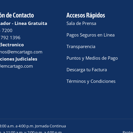
ón de Contacto
Accesos Rápidos
dor - Linea Gratuita
Sala de Prensa
4 7200
Pagos Seguros en Línea
 792 1396
Electronico
Transparencia
enos@emcartago.com
Puntos y Medios de Pago
ciones Judiciales
a@emcartago.com
Descarga tu Factura
Términos y Condiciones
8:00 a.m. a 4:00 p.m. Jornada Continua
. a 11:00 a.m. y 2:00 p.m. a 4:00 p.m.
Prote