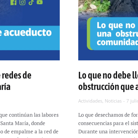
 redes de
Lo que no debe ll
ría
obstrucción que 
Actividades
,
Noticias
7 jul
ue continúan las labores
Lo que desechamos de fo
e Santa María, donde
consecuencias para el sis
so de empalme a la red de
Durante una intervenció