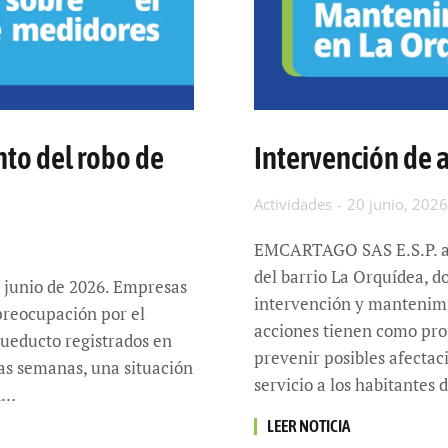
nto del robo de
Intervención de 
Actividades
20 junio, 2026
EMCARTAGO SAS E.S.P. at
del barrio La Orquídea, d
 junio de 2026. Empresas
intervención y mantenimie
 preocupación por el
acciones tienen como pro
cueducto registrados en
prevenir posibles afectac
mas semanas, una situación
servicio a los habitantes 
ón…
LEER NOTICIA