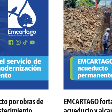
cto por obras de
EMCARTAGO fortal
stecimiento
acueducto y alcan