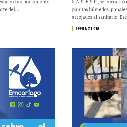
uesta en funcionamiento
S.A.S. E.S.P., se encontr
arte del…
pañitos húmedos, pañales,
arrojados al sanitario. Es
LEER NOTICIA