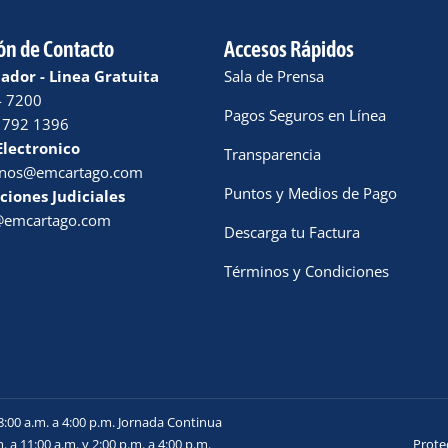
ón de Contacto
Accesos Rápidos
dor - Linea Gratuita
Sala de Prensa
4 7200
Pagos Seguros en Línea
 792 1396
Electronico
Transparencia
enos@emcartago.com
Puntos y Medios de Pago
ciones Judiciales
a@emcartago.com
Descarga tu Factura
Términos y Condiciones
8:00 a.m. a 4:00 p.m. Jornada Continua
. a 11:00 a.m. y 2:00 p.m. a 4:00 p.m.
Prote