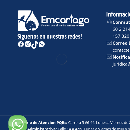
Informaci
Conmuta
60 2 21
Síguenos en nuestras redes!
+57 320
Correo 
contact
Notifica
juridic
Horario de Atención PQRs:
Carrera 5 #6-44, Lunes a Viernes de 
Sede Administrativa:
Calle 14 # 4-59, Lunes a Viernes de 8:00 a.m