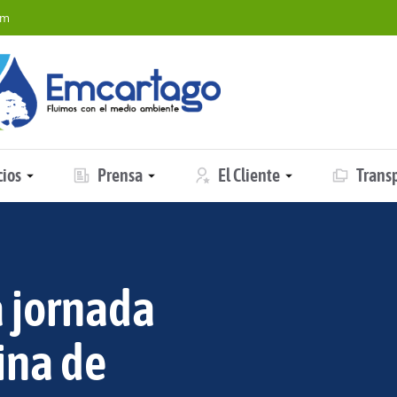
om
cios
Prensa
El Cliente
Trans
 jornada
ina de