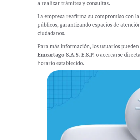
a realizar trámites y consultas.
La empresa reafirma su compromiso con la ef
Únete a nuestro canal de
públicos, garantizando espacios de atención
Whatsapp
ciudadanos.
Noticias
30 julio, 2026
Para más información, los usuarios pueden c
Emcartago S.A.S. E.S.P.
o acercarse direct
horario establecido.