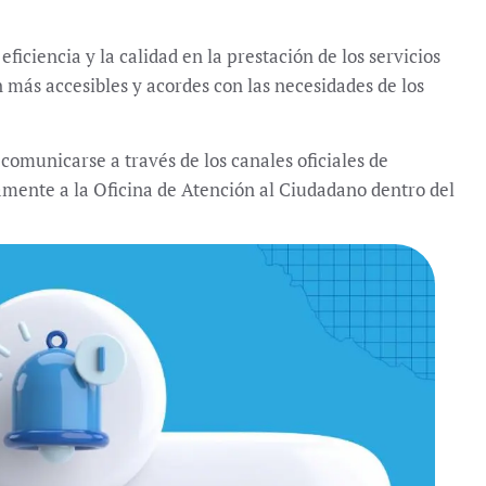
Aviso sobre la atención presencial
en la Oficina de Atención al
iciencia y la calidad en la prestación de los servicios
Ciudadano
 más accesibles y acordes con las necesidades de los
Noticias
29 julio, 2026
omunicarse a través de los canales oficiales de
amente a la Oficina de Atención al Ciudadano dentro del