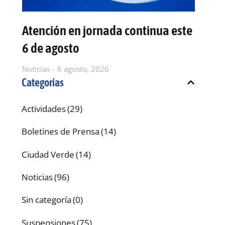
Atención en jornada continua este
E
6 de agosto
d
Noticias
6 agosto, 2026
No
Categorías
Actividades
(29)
Boletines de Prensa
(14)
Ciudad Verde
(14)
Noticias
(96)
Sin categoría
(0)
Suspensiones
(75)