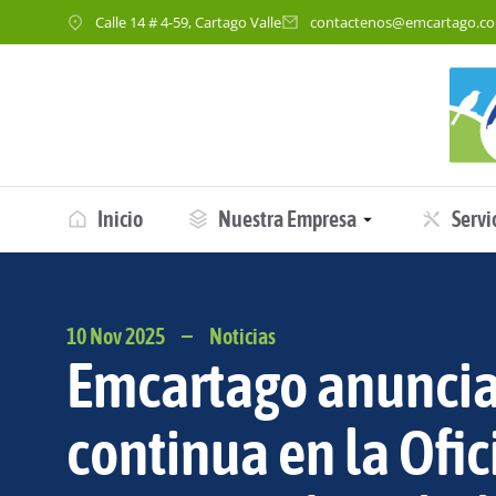
Calle 14 # 4-59, Cartago Valle
contactenos@emcartago.c
Inicio
Nuestra Empresa
Servi
10 Nov 2025
Noticias
Emcartago anuncia
continua en la Ofic