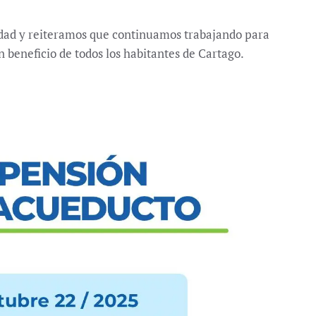
Aviso sobre la atención presencial
en la Oficina de Atención al
ad y reiteramos que continuamos trabajando para
Ciudadano
en beneficio de todos los habitantes de Cartago.
Noticias
29 julio, 2026