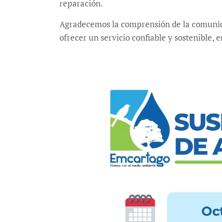
reparación.
Agradecemos la comprensión de la comunid
Únete a nuestro canal de
ofrecer un servicio confiable y sostenible, 
Whatsapp
Noticias
30 julio, 2026