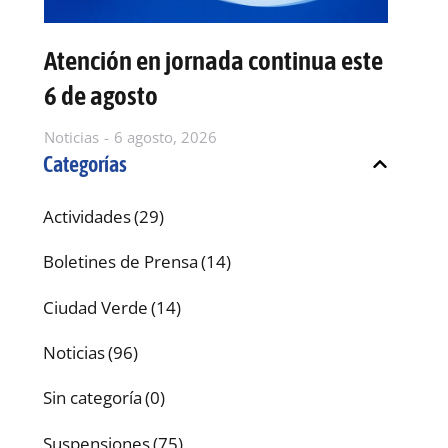
Atención en jornada continua este
E
6 de agosto
d
Noticias
6 agosto, 2026
No
Categorías
Actividades
(29)
Boletines de Prensa
(14)
Ciudad Verde
(14)
Noticias
(96)
Sin categoría
(0)
Suspensiones
(75)