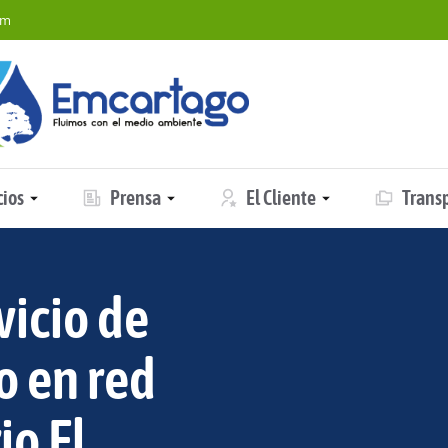
om
cios
Prensa
El Cliente
Trans
vicio de
o en red
io El