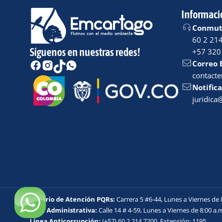
Informaci
Conmuta
60 2 21
Síguenos en nuestras redes!
+57 320
Correo 
contact
Notifica
juridic
Horario de Atención PQRs:
Carrera 5 #6-44, Lunes a Viernes de 
Sede Administrativa:
Calle 14 # 4-59, Lunes a Viernes de 8:00 a.m
Línea Anticorrupción:
(+57) 60 2 214 7200, Extensión: 1195