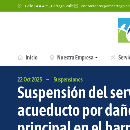
Calle 14 # 4-59, Cartago Valle
contactenos@emcartago.c
Inicio
Nuestra Empresa
Servi
22 Oct 2025
Suspensiones
Suspensión del ser
acueducto por dañ
principal en el barr