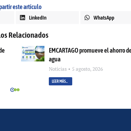
artir este artículo
LinkedIn
WhatsApp
los Relacionados
de
EMCARTAGO promueve el ahorro d
agua
Noticias
5 agosto, 2026
LEER MÁS...