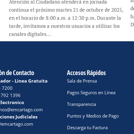
a
Atención al Ciudadano atenderá en jornada
d
continua el próximo martes 21 de octubre de 2025,
h
en el horario de 8:00 a.m. a 12:30 p.m. Durante la
D
tarde, invitamos a nuestros usuarios a utilizar los
canales digitales…
ón de Contacto
Accesos Rápidos
dor - Linea Gratuita
Sala de Prensa
4 7200
Pagos Seguros en Línea
 792 1396
Electronico
Transparencia
enos@emcartago.com
Puntos y Medios de Pago
ciones Judiciales
a@emcartago.com
Descarga tu Factura