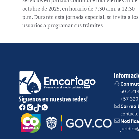
servicios en jornada continua el día viernes 31 de
octubre de 2025, en horario de 7:30 a.m. a 12:30
p.m. Durante esta jornada especial, se invita a los
usuarios a programar sus trámites…
Informaci
Conmuta
60 2 21
Síguenos en nuestras redes!
+57 320
Correo 
contact
Notifica
juridic