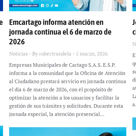
e
Emcartago informa atención en
J
jornada continua el 6 de marzo de
c
2026
N
Noticias
By
robertcandela
5 marzo, 2026
E
q
Empresas Municipales de Cartago S.A.S. E.S.P.
s
informa a la comunidad que la Oficina de Atención
d
al Ciudadano prestará servicio en jornada continua
a
el día 6 de marzo de 2026, con el propósito de
L
optimizar la atención a los usuarios y facilitar la
a
gestión de sus trámites y solicitudes. Durante esta
jornada especial, la atención presencial…